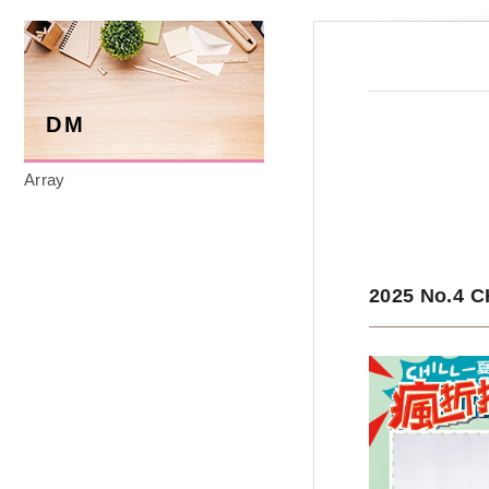
DM
Array
2025 No.4 