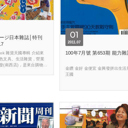
01
ージ日本雜誌│特刊
2011.07
17
100年7月號 第653期 能力
ook 雜貨天國專輯 介紹來
色文具、生活雜貨，營業
發(南西店)，是來台購物之
金鑽 金好 金便宜 金興發拼出生活
王國