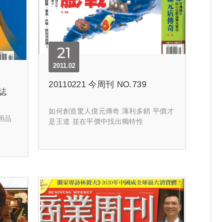
21
2011.02
20110221 今周刊 NO.739
雜誌
如何創造驚人億元傳奇 薄利多銷 平價才
用品
是王道 並在平價中找出獨特性