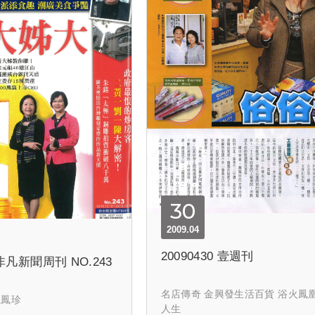
30
2009.04
20090430 壹週刊
20101212 非凡新聞周刊 NO.243
名店傳奇 金興發生活百貨 浴火鳳
魏鳳珍
人生