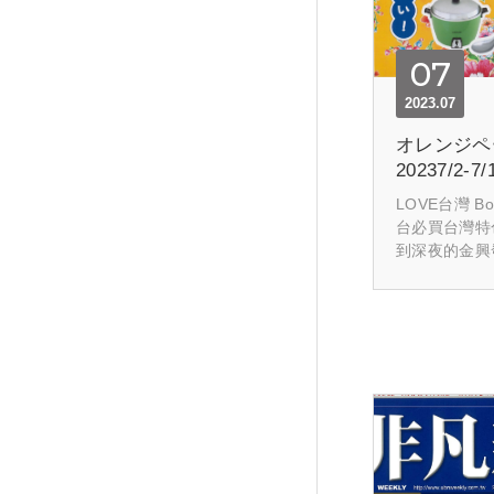
07
2023.07
オレンジペ
20237/2-7/
LOVE台灣 B
台必買台灣特
到深夜的金興
地