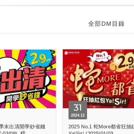
全部DM目錄
31
2024.12
.2 季末出清開學鈔省錢
2025 No.1 蛇More都省狂
7-03/09)_檔...
Ya!Sir! (2025/01/03...